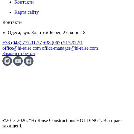
Контакти
Карта сайту
Контакти
м. Одеса, вул. Золотий Берег, 27, корп.18
+38 (048) 777-11-77
+38 (067) 517-97-51
office@hi-raise.com
office-manager@hi-raise.com
Замовити бетон
©
2013-2026. "Hi-Raise Constructions HOLDING". Всі права
захищені.