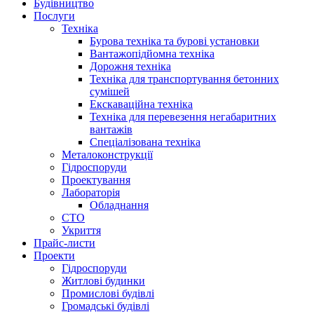
Будівництво
Послуги
Техніка
Бурова техніка та бурові установки
Вантажопідйомна техніка
Дорожня техніка
Техніка для транспортування бетонних
сумішей
Екскаваційна техніка
Техніка для перевезення негабаритних
вантажів
Спеціалізована техніка
Металоконструкції
Гідроспоруди
Проектування
Лабораторія
Обладнання
СТО
Укриття
Прайс-листи
Проекти
Гiдроспоруди
Житлові будинки
Промислові будівлі
Громадські будівлі