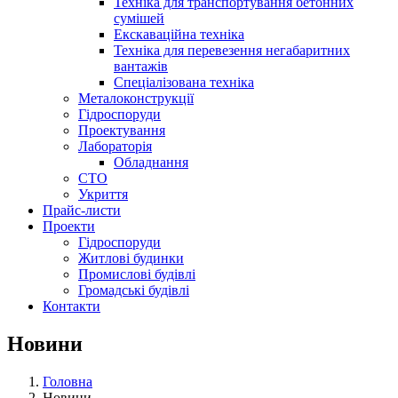
Техніка для транспортування бетонних
сумішей
Екскаваційна техніка
Техніка для перевезення негабаритних
вантажів
Спеціалізована техніка
Металоконструкції
Гідроспоруди
Проектування
Лабораторія
Обладнання
СТО
Укриття
Прайс-листи
Проекти
Гiдроспоруди
Житлові будинки
Промислові будівлі
Громадські будівлі
Контакти
Новини
Головна
Новини