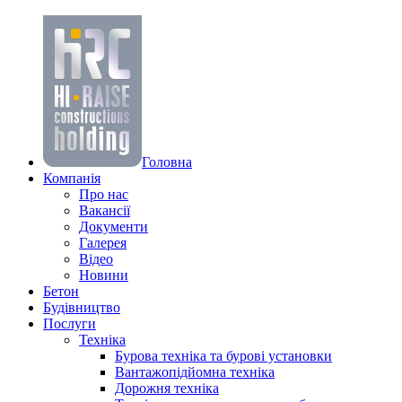
Головна
Компанiя
Про нас
Вакансії
Документи
Галерея
Вiдео
Новини
Бетон
Будівництво
Послуги
Техніка
Бурова техніка та бурові установки
Вантажопідйомна техніка
Дорожня техніка