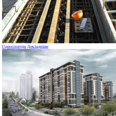
Гiдроспоруди
Докладніше