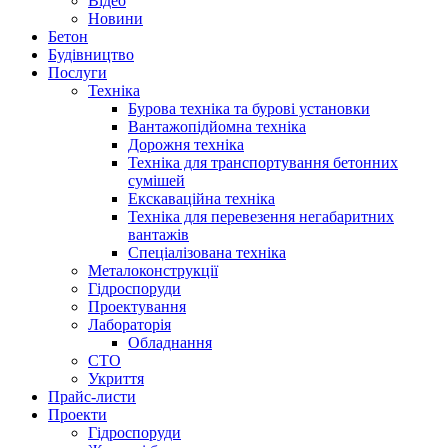
Вiдео
Новини
Бетон
Будівництво
Послуги
Техніка
Бурова техніка та бурові установки
Вантажопідйомна техніка
Дорожня техніка
Техніка для транспортування бетонних
сумішей
Екскаваційна техніка
Техніка для перевезення негабаритних
вантажів
Спеціалізована техніка
Металоконструкції
Гідроспоруди
Проектування
Лабораторія
Обладнання
СТО
Укриття
Прайс-листи
Проекти
Гiдроспоруди