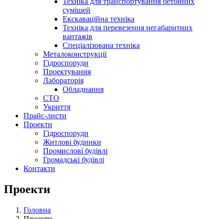
Техніка для транспортування бетонних
сумішей
Екскаваційна техніка
Техніка для перевезення негабаритних
вантажів
Спеціалізована техніка
Металоконструкції
Гідроспоруди
Проектування
Лабораторія
Обладнання
СТО
Укриття
Прайс-листи
Проекти
Гiдроспоруди
Житлові будинки
Промислові будівлі
Громадські будівлі
Контакти
Проекти
Головна
Проекти