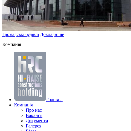
Громадські будівлі
Докладніше
Компанiя
Головна
Компанiя
Про нас
Вакансії
Документи
Галерея