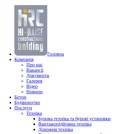
Головна
Компанiя
Про нас
Вакансії
Документи
Галерея
Вiдео
Новини
Бетон
Будівництво
Послуги
Техніка
Бурова техніка та бурові установки
Вантажопідйомна техніка
Дорожня техніка